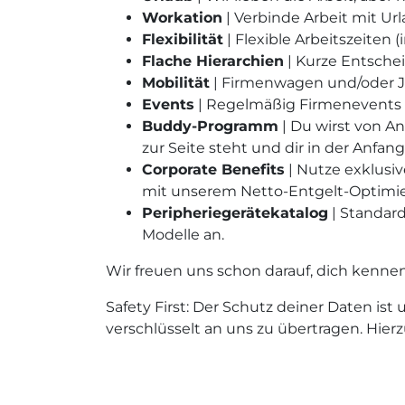
Workation
| Verbinde Arbeit mit Ur
Flexibilität
| Flexible Arbeitszeiten
Flache Hierarchien
| Kurze Entsche
Mobilität
| Firmenwagen und/oder J
Events
| Regelmäßig Firmenevents f
Buddy-Programm
| Du wirst von An
zur Seite steht und dir in der Anfan
Corporate Benefits
| Nutze exklusi
mit unserem Netto-Entgelt-Optim
Peripheriegerätekatalog
| Standard
Modelle an.
Wir freuen uns schon darauf, dich kenne
Safety First: Der Schutz deiner Daten is
verschlüsselt an uns zu übertragen. Hie