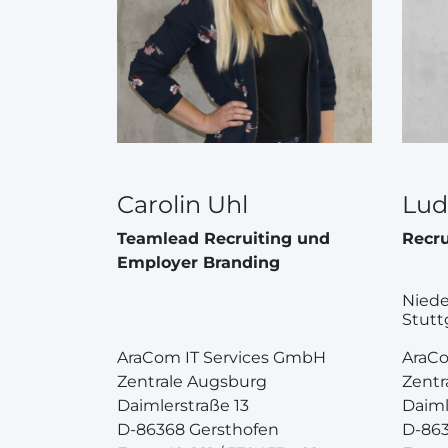
Carolin Uhl
Lud
Teamlead Recruiting und
Recru
Employer Branding
Nied
Stutt
AraCom IT Services GmbH
AraCo
Zentrale Augsburg
Zentr
Daimlerstraße 13
Daiml
D-86368 Gersthofen
D-863