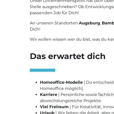
Unser Unternehmensprofil hat dich über
Stelle ausgeschrieben? Ob Entwicklungsg
passenden Job für Dich!
An unseren Standorten
Augsburg
,
Bamb
Dich!
Wir wollen wissen wer du bist, was du ka
Das erwartet dich
Homeoffice-Modelle
| Du entscheid
Homeoffice möglich).
Karriere
| Persönliche sowie fachli
abwechslungsreiche Projekte.
Viel Freiraum
| Für Kreativität, In
Urlaub
| Wir lieben die Arbeit, aber