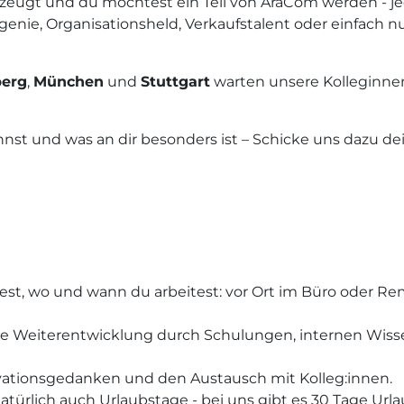
zeugt und du möchtest ein Teil von AraCom werden - je
enie, Organisationsheld, Verkaufstalent oder einfach n
erg
,
München
und
Stuttgart
warten unsere Kolleginne
nnst und was an dir besonders ist – Schicke uns dazu de
est, wo und wann du arbeitest: vor Ort im Büro oder Re
che Weiterentwicklung durch Schulungen, internen Wisse
novationsgedanken und den Austausch mit Kolleg:innen.
 natürlich auch Urlaubstage - bei uns gibt es 30 Tage Url