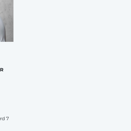
HR
rd 7