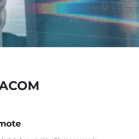
RACOM
emote